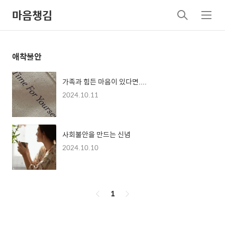
마음챙김
검
메
색
뉴
애착불안
가족과 힘든 마음이 있다면....
2024.10.11
사회불안을 만드는 신념
2024.10.10
페
1
이
징