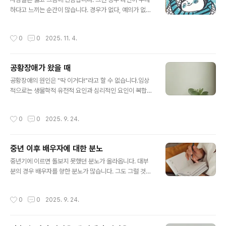
숨겨진 상처와 취약함을 가리기 위한 방어기제입니다. 어
하다고 느끼는 순간이 많습니다. 경우가 없다, 예의가 없
린 시절의 트라우마, 관계에서의 실망감, 인정받지 못했던
다.. 결국 자신도 타인에게 옳지 못하다고 무례하게 굴게 됩
경험, 혹은 스스로에게 실망했던 순간들이 무의식 속에 쌓
니다. 왜냐하면 손절하는 경우나 속으로 욕하는 경우가 많
작성시간
0
0
2025. 11. 4.
여 있다가, 특정 상황에서 분노라는..
기 때문입니다. 이는 그 사람의 연약함, 지침, 상처에 기인
한 행동을 보지 못하는 판단적인 행동으로 물어보거나 조
율할 생각을 하지 않는 일방적이고 무례한 행동과 별반 다
공황장애가 왔을 때
르지 않습니다. 성경의 갈라디아서 6장 1절에는 ‘형제들아
글 내용
사람이 만일 무슨 범죄 한 일이 드러나거든 신령한 너희는
공황장애의 원인은 "딱 이거다!"라고 할 수 없습니다.임상
온유한 심령으로 그러한 자를 바로잡고 너 자신을 살펴보
적으로는 생물학적 유전적 요인과 심리적인 요인이 복합적
아 너도 시험을 받을까 두려워하라’고 하였습니다. 이 말을
인 영향을 주는 것으로 설명하고 있습니다. 생물학적 요인
옳고 그름으로 받아들이는 것은 꽤 잘못된 해석으로 여겨
으로는 뇌의 신경전달물질인 세로토닌과 노르에피네프린
작성시간
0
0
2025. 9. 24.
집니다. 범죄 한 일, 이는 극단적인..
의 기능 이상으로 스트레스 반응, 감정 반응을 조절하는 데
의 어려움이 생겼을 때, 뇌의 편도체와 해마 같은 부위의 기
능 이상이 생겼을 때 나타날 수 있고, 가족력이 있을 경우
중년 이후 배우자에 대한 분노
발생 가능성이 높아집니다. 성격적으로 불안이 높거나 완
글 내용
벽주의 성향이 있거나 사소한 것에도 민감하게 반응하는
중년기에 이르면 돌보지 못했던 분노가 올라옵니다. 대부
예민한 기질적 소인을 갖고 있을 경우 스트레스가 심화되
분의 경우 배우자를 향한 분노가 많습니다. 그도 그럴 것이
면 트리거가 될 수 있습니다. 과거 어린 시절 학대나 사고,
부모님과 함께한 세월보다 훨씬 많은 세월 동안 배우자와
상실 경험 등의 정신적인 충격이나 외상 경험과 같은 심리
쌓아온 세월이 많기 때문일 것입니다.우리나라의 경우 여
작성시간
0
0
2025. 9. 24.
적 외상이 원인이 될 수 있습니다. 종합해 ..
성분들이 남편에 대한 분노가 있는 경우가 더 많습니다. 가
부장적인 문화, 사회적으로 여성의 사회진출이 어렵고 자
녀양육에 대한 부담, 가정을 돌보는 것에 대한 역할 부담이