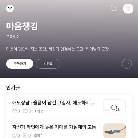
검색하기
티스토리
마음챙김
구독자
2
마음이 편안해 지는 공간, 세상과 연결하는 공간, 깨어남의 공간
구독하기
방명록
신고하기 레이어
열기
인기글
애도상담 : 슬픔이 남긴 그림자, 애도하지 못
한 마음이 관계를 망칠 때
0
0
조회
2
자신과 타인에게 높은 기대를 가질때의 고통
0
0
조회
1