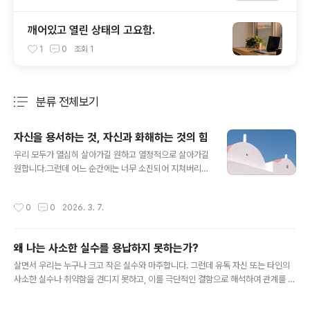
깨어있고 열린 상태의 고요함.
1
0
조회
1
분류 전체보기
주요 글 목록
자신을 용서하는 것, 자신과 화해하는 것의 힘
글 내용
우리 모두가 열심히 살아가길 원하고 열정적으로 살아가길
원합니다.그런데 어느 순간에는 너무 소진되어 지쳐버리는
날이 오기도 합니다. 이 순간 모든 것이 멈추고 그냥 다 끝
났으면 좋겠다..그런 순간...심리 검사 중에 이런 문항이 있
작성시간
0
0
2026. 3. 7.
습니다."다시 젊어진다면?" 많은 분들이 이렇게 답합니
다."원하지 않는다.", "똑같이 살 거 같다."...이런 말들은 너
무 고되다. 이미 힘들다는 말, 반복하고 싶지 않다는 말 일
왜 나는 사소한 실수를 용납하지 못하는가?
것입니다. 그런데 왜 이렇게 지치고 힘들까요?모두가 그렇
글 내용
지는 않겠지만...지난 삶에서 어느 한 순간의 자신을 용서하
살면서 우리는 누구나 크고 작은 실수와 마주합니다. 그런데 유독 자신 또는 타인의
지 못한 것을 채우기 위해, 혹은 그렇지 않음을 입증하기 위
사소한 실수나 취약함을 견디지 못하고, 이를 극단적인 결함으로 해석하여 관계를 단
해 열심히 과거를 지우기 위해 살아가기 때문이 아닌가 싶
절(손절)하거나 깊은 상처를 받는 분들이 있습니다.겉보기에는 '강한 도덕성'이나 '완
습니다.고등학교 시절에 공부에 몰입하지 못했던 자신, 어
벽주의'로 보이지만, 심리학적 관점에서 볼 때 이러한 극단적인 반응 뒤에는 '자신의