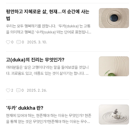
의미가 있기에 행복과 평온과는 차이가 있습니다. 니르바
나는 언어로 표현하는데는 한계가 있는 자유로움, 평안함,
평안하고 지혜로운 삶, 현재…이 순간에 사는
깨어남 등의 말로 표현할 수 없이 가벼워지는 복합적인 경
법
험입니다. 그러기에 집착과 갈애의 완전한 종식의 결과라
글 내용
고 정의 되기도 합니다. 심리학적인 관점에서 보더라도 이
우리는 모두 행복하기를 원합니다. ‘두카(dukka)’는 고통
는 충분히 설명되는 부분입니다. 모든 인간의 심리적, 신체
을 의미하고 행복은 ‘수카(sukka)’라는 단어로 표현됩니
적 어려움이 내적인 갈등과 불균형에서 온다는 것은 여러
다. ‘두’는 ‘나쁜’을 의미하고 ‘수’는 ‘좋은’을 의미합니다. 그
작성시간
0
0
2025. 3. 10.
학자들에게 증명되었고 과학적으로도 입증이 ..
러나 수카, 행복한 상태가 반드시 고통이 없는 상태를 나타
내지는 않습니다. 어원상 ‘두카’는 나쁜 상태의 바퀴, 중심
을 벗어난 바퀴를 의미합니다. 경로를 이탈 했다는 것을 의
고(duka)의 진리는 무엇인가?
미합니다. 즉, 고통의 원인이 되는 것은 우리가 본질로부터
글 내용
여러분들은 ‘삶은 고행이다’라는 말을 들어보셨을 것입니
멀어진 무엇 때문에 고통을 받고 있다는 것입니다. 어떤 것
다. 괴로움도 있고, 아픔도 있는 것이 삶이기는 합니다. 두
에 집착하는 마음 때문에 본질이 아닌 것을 잡고 끊임없이
통이 오기도 하고 감기에 걸리기도 하고 감정적인 아픔은
매달리거나 극도로 회피하려는 것이 고통, 두려움, 불안을
세상살이에 불가피한 것이기도 합니다. 주변 사람이 힘들
불러온다는 것입니다. 그러한 욕망, 집착이 크던 작던 간에
작성시간
2
0
2025. 2. 26.
어하는 것을 봐도 불편함을 느낄 수 있고, 스스로가 힘든 순
우리가 알아차리지 않는다면 어느 순간에는 눈덩이처럼 커
간도 있고 그런 것이 우리의 일상입니다. 그러나 부처님이
져..
말씀하신 고는 이런 것이 아닙니다. 사성제의 맥락에서
'두카' dukkha 란?
‘고’란 ‘불가피한 것’과 ‘조건적인 것’을 구분해야 합니다. 불
글 내용
가피한 괴로움은 우리 삶에서 피할 수 없는 고통입니다. 신
현재에 있어야 하는, 현존해야 하는 이유는 무엇인가? 현존
체적으로 아프거나 병환으로 고통을 받을 때, 중요한 사람
을 통해 얻는 것은 무엇인가?현존해야 하는 이유는 무수히
과 사별했을 때 느끼는 고통과 같은 것입니다. 반면 조건적
많습니다. 자신을 사랑하기 위해서도 현존해야하고, 감사
인 괴로움은 우리가 싫어하거나 집착하거나 정당화할 때
하고 경외감을 느끼기 위해서도 현존해야 합니다. 즉, 행복