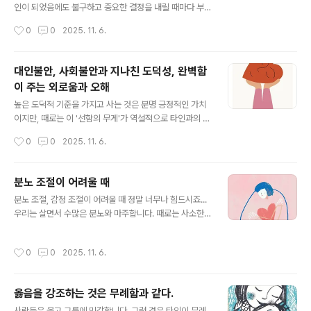
존재인 배우자나 주변인과의 관계가 힘들어지는 경우가 참
인이 되었음에도 불구하고 중요한 결정을 내릴 때마다 부
많습니다.왜 이런 일이 일어나는 걸까요? 애도하지 못한 마
모님의 허락이 필요하다고 느끼는 마음 때문에 고민하고
작성시간
0
0
2025. 11. 6.
음의 '투사(Projection)'애도상담에서 흔히 다루는 심리
계실 겁니다.이는 단순히 의존적인 성향이라기보다는, 어
적 기제가 바..
린 시절부터 내면화된 깊은 사랑과 존중의 연결고리일 수
있습니다. 하지만 성인의 삶은 나만의 독립적인 가치관과
대인불안, 사회불안과 지나친 도덕성, 완벽함
주체적인 선택을 통해 비로소 완성됩니다. 부모님을 존중
이 주는 외로움과 오해
하되, 그분들의 허락 없이도 스스로 설 수 있는 힘을 기르는
글 내용
심리 조절 방법과 가치관 수정 방법에 대해 부드럽게 이야
높은 도덕적 기준을 가지고 사는 것은 분명 긍정적인 가치
기 나눠보려 합니다. 성인이 된 당신에게: '부모님 허락'이
이지만, 때로는 이 '선함의 무게'가 역설적으로 타인과의 관
라는 열쇠를 내려놓는 연습1단계: '허락'의 의미를 재정의
계에 장벽을 만들고 깊은 외로움을 안겨주기도 합니다. 자
작성시간
0
0
2025. 11. 6.
하는 심리 조절부모님의 허락을 구하는 마음은 종종 '사랑
신의 기준이 너무 높을 때 타인과의 소통에서 어떤 어려움
받고 싶은 욕구'나 '실패에 대한 두려움..
과 오해가 발생할 수 있습니다. 타인과의 관계에서 오는 어
려움과 외로움지나치게 높은 도덕적 기준은 필연적으로 타
분노 조절이 어려울 때
인에 대한 기대치 상승으로 이어집니다.판단적 태도로 비
글 내용
분노 조절, 감정 조절이 어려울 때 정말 너무나 힘드시죠...
춰지기 쉬움: 자신의 높은 기준에 비추어 타인의 행동을 무
우리는 살면서 수많은 분노와 마주합니다. 때로는 사소한
심결에 평가하거나 판단하게 될 수 있습니다. 이는 의도하
일에 폭발하고, 때로는 속에서 삭여 병이 되기도 합니다. 이
지 않았더라도 상대방에게는 "나는 당신보다 우월하다"는
분노는 단순히 현재의 불편함이 아니라, 우리의 깊은 곳에
인상을 주거나, 비난이나 정죄로 느껴질 수 있습니다. 결과
작성시간
0
0
2025. 11. 6.
자리한 상처와 연결되어 있을 가능성이 큽니다. 분노를 효
적으로 사람들은 방어적으로 변하고 거리를 두게 됩니다.
과적으로 조절하고 진정한 평화를 찾기 위해서는, 그저 화
융통성 부족으로 인한 불편함: 세상은 완벽하..
를 억누르는 것을 넘어 자신의 상처를 돌아보고 분노의 근
옳음을 강조하는 것은 무례함과 같다.
원을 이해하며, 궁극적으로 자신과 타인을 용서하는 과정
글 내용
이 필요합니다. 분노는 상처의 가면분노는 종종 우리 안에
사람들은 옳고 그름에 민감합니다. 그런 경우 타인이 무례