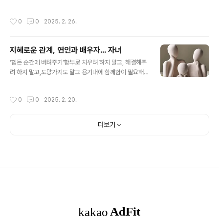
는 ~는 절대 안 해!’, ‘나는 그런 사람과는 절대 상대 안해!’,
들을 모두 불러 온 나라의 땅을 가죽으로 모두 덮을 것을 명
‘그런 건 미리 대비해야 해!’, ‘나는 ~는 안 먹어!’ 등 마..
령했습니다. 그 말을 들은 현명한 대신 한 명은 보다 간단한
작성시간
0
0
2025. 2. 26.
방안을 제안했습니다. “온 나라를 가죽으로 덮는 대신 발을
가죽으로 덮어씌우는 것이 낫겠습니다.” 그 말을 들은 여왕
은 그의 말에 동의 하였고 그것이 신발의 유래가 되었습니
지혜로운 관계, 연인과 배우자... 자녀
다.발을 보호하기 위해 나라를 가죽으로 덮는 것은 어리석
글 내용
은 일입니다. 그러나 많은 사람들이 자신도 모르게 이와같
‘힘든 순간에 버텨주기’함부로 치우려 하지 말고, 해결해주
은 일을 하고 살아가고 있습니다. 잠시 생각해 보세요. ‘나
려 하지 말고,도망가지도 말고 용기내에 함께함이 필요해
는 ~는 절대 안 해!’, ‘나는 그런 사람과는 절대 상대 안해!’,
요.내 감정이든, 네 감정이든…. 진정한 친구는 어떤 친구인
‘그런 건 미리 대비해야 해!’, ‘나는 ~는 안 먹어!’ 등 마..
가요? 라는 질문을 했을때 사람들은 종종 “내가 힘든 순간
작성시간
0
0
2025. 2. 20.
에 묵묵히 내 곁에 있어주는 친구”라고 답합니다. 어떤 도
움을 주지 않아도, 어떤 말을 딱히 하지 않아도 마음으로 힘
들겠다는 것을 연민어린 마음으로 함께 해줄 수 있는 친구
더보기
가 있었으면 좋겠다는 바램일 것입니다. 진정 아끼는 사람
이 고통을 느낄 때 우리는 함께 그 고통을 느끼게 됩니다.
이것을 거울뉴런이라고 합니다. 이러한 공감 공명은 말 이
전의 생물학적 수준으로 우리가 선천적으로 타인과 연결되
는 능력을 갖고 태어났다는 것을 알려 줍니다. 공감 공명은
진화적으로 적응적입니다. 우리..