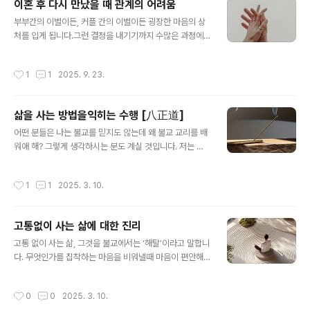
이혼 후 다시 만났을 때 관계의 어려움
전적으로 여성에게 지워졌던 것이 많았기에 참고 살아온
글 내용
세월이 길었던 것도 원인이 될 수 있을 것입니다. 중년기가
부부간의 이별이든, 커플 간의 이별이든 굉장한 마음의 상
되며 자녀도 다 커서 독립한 이후 갱년기를 맞이하고 몸이
처를 입게 됩니다.그런 결정을 내기기까지 수많은 과정에
예전같지 않으며 자신의 삶을 돌아봤을 때 억울함이 몰려
서 상처가 있었기 때문에 쉽게 아물지 않습니다.부부의 경
오기도 하고 남편이 원망스럽기도 하고 내가 왜 이렇게 살
우 아이들로 인해 재결합을 하게 되는 경우가 많은데요. 아
작성시간
1
1
2025. 9. 23.
았나 싶어 표현하고자 하면 들어주지 않고 ..
이들이 잘 자라기를 바라는 마음에 두 사람이 연을 끊지 않
고 만나는 경우 떨어져 있었던 시간, 이혼 과정에서의 아픔
은 남아있지만 그래도 조금은 환기가 된 상태이기에 다시
삶을 사는 방법을익히는 수행 [八正道]
인연을 이어가 볼까 하는 고민을 하게 되기도 합니다. 그러
글 내용
면서도 다시 또 같은 아픔이 발생할까 봐 두려워하는 마음
어떤 분들은 나는 불교를 믿지도 않는데 왜 불교 교리를 배
도 공존하게 됩니다.그러며 상대가 나의 아픔이 얼만큼인
워애 해? 그렇게 생각하시는 분도 계실 것입니다. 저는 여
지 알아줬으면, 내가 느꼈던 아픔이 얼마나 힘들었는지, 당
러분들과 불교 교리를 함께 나누고자 함이 아닙니다. 그 보
신에게 내가 받은 상처에 대해 위로해 주고 공감할 수 있는
다 여러분들이 살아가며, 수행하며 발견해야할 개인 고유
작성시간
1
1
2025. 3. 10.
바람을 갖게 됩니다. 내가 느낀 것이 ..
의 내적 갈등, 집착하고 갈애하는 것을 스스로 알아차리는
것을 돕고자 하는 것입니다. 나아가 집착을 덜 만들고 살아
가기 위한 삶의 운용 방법을 함께 나누고자 합니다. 그러기
고통없이 사는 삶에 대한 진리
에 전통적인 법문의 관점에서 바라보는 것이 아닌 심리학
글 내용
적, 상담학적 관점, 심리 치료의 관점에서 바라본 것이라 함
고통 없이 사는 삶, 그것을 불교에서는 ‘해탈’이라고 말합니
이 더 맞을 수 있을 것입니다. 고통 없이 살아가는 것, 집착
다. 무엇인가를 집착하는 마음을 비워낼때 마음이 편안해
을 버리는 것도 쉽지 않습니다. 더 잘하고 싶고, 최선을 다
집니다. 그렇게 고통으로부터 해방된 편안한 상태를 ‘니르
해 삶을 살아내고 싶은 갈망은 누구에게나 있기에 이 고통
바나’, 고통으로부터의 해방, 해탈을 의미합니다. 니르바나
작성시간
0
0
2025. 3. 10.
은 인류 보편적이라 할 수 ..
는 조건지어진 무엇을 비움으로써 찾아오는 평안함이라는