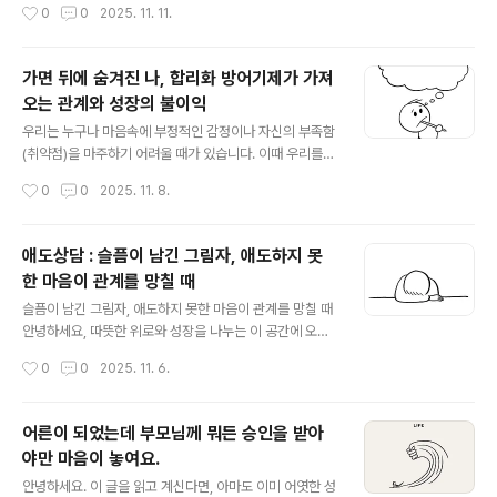
작성시간
0
0
2025. 11. 11.
떤 시험 준비에..
취약함을 인정하기 싫은' 깊은 심리적 불안감이 숨어있습니다. 왜 사소한 실수를 용
납하지 못하는가?인간의 취약함을 용납하지 못하는 높은 도덕적 잣대는 사실 자신을
보호하려는 강력한 방어 기제에서 비롯됩니다.1. '통제 상실'에 대한 깊은 두려움높은
가면 뒤에 숨겨진 나, 합리화 방어기제가 가져
도덕적 잣대를 가진 사람들은 세상을 '선과 악', '옳음과 그름'으로 명확하게 구분하려
오는 관계와 성장의 불이익
는 경향이 있습니다. 이는 예측 불가능한 세상과 ..
글 내용
우리는 누구나 마음속에 부정적인 감정이나 자신의 부족함
(취약점)을 마주하기 어려울 때가 있습니다. 이때 우리를
보호하기 위해 무의식적으로 작동하는 것이 바로 합리화입
작성시간
0
0
2025. 11. 8.
니다. "내가 잘못한 게 아니라, 상황이 안 좋았을 뿐이야",
"저건 원래 안 될 일이었어"라고 스스로를 설득하며 마음의
안정을 찾으려 하죠.하지만 이 임시방편적인 방어막은 결
애도상담 : 슬픔이 남긴 그림자, 애도하지 못
국 우리 자신에게 심각한 불이익을 안겨주며 성장을 가로
한 마음이 관계를 망칠 때
막습니다. 합리화가 연인 관계, 직장, 학업 등 우리의 삶 전
글 내용
반에서 어떻게 독이 되는지 심리적 메커니즘을 살펴보고,
슬픔이 남긴 그림자, 애도하지 못한 마음이 관계를 망칠 때
변화를 시도할 수 있는 방안을 부드럽게 제시해 드릴게요.
안녕하세요, 따뜻한 위로와 성장을 나누는 이 공간에 오신
합리화의 심리적 메커니즘: 왜 나를 속이는가?합리화는 자
것을 환영합니다.살면서 우리는 사랑하는 사람을 떠나보내
작성시간
0
0
2025. 11. 6.
신의 취약성을 인정하고 싶지 않은 강렬한 욕구에서 시작
는 가슴 아픈 경험을 합니다. 부모님일 수도, 친구일 수도,
됩니다.부정적 감정 회피: 실수나 실..
때로는 반려동물일 수도 있습니다. 이 큰 슬픔을 겪을 때 필
요한 과정이 바로 '애도(Grief Work)'입니다. 그런데 만약
어른이 되었는데 부모님께 뭐든 승인을 받아
이 애도 작업이 제대로 이루어지지 않고 멈춰버린다면, 우
야만 마음이 놓여요.
리의 마음은 예상치 못한 방식으로 주변 사람들에게 상처
글 내용
를 주거나 힘든 관계를 만들 수 있습니다.특히 가장 가까운
안녕하세요. 이 글을 읽고 계신다면, 아마도 이미 어엿한 성