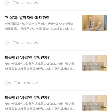
작성시간
1
0
2025. 2. 26.
나타나는 반응, “이런 일이 왜..
하기 위해서는 현존해야 합니다. 내가 무엇을 원하는지, 무
엇이 나에게 의미 있는지, 어떤 삶을 살길 원하는지, 그런
나에게 어떤 것이 축복인지 이 순간 느끼며 살아간다면 분
'인식'과 '알아차림'에 대하여....
명 그것은 우리에게 에너지, 활력이 될 것입니다. 그러나 우
글 내용
리의 일상에서는 그렇게 달콤한 것만 있지 않습니다. 오히
현재 접점을 인식한다는 것은 어떤 것일까요?여러분들의
려 더 많은 순간 우리가 원치 않는 상황일 것이고 그런 순간
이해를 돕기 위해 두 가지 예를 말씀드리고자 합니다. 먼저
이야말로 지혜가 필요한 순간일 것입니다. 부처님이 코삼
손에 종을 꽉 쥔다고 상상해 보세요. 종을 꽉 쥐고 그 종을
비의 숲속에 머무를때 손에 나무잎을 집고 비구들에게 말
치면 어떤 소리가 날까요? 아마도 둔탁한 소리가 날껍니다.
작성시간
1
0
2025. 2. 26.
했습니다. “비구들이여, 내 손..
천천히 손을 펴서 종을 살짝 잡고 치면 듣기 좋은 종소리가
날 껍니다. 이런 변화의 중심이 ‘손의 쥠’이라는 것을 알았
을 때 사티는 부드럽게 ‘손의 쥠’으로 향합니다. 그리고 사
마음챙김 '사티'란 무엇인가?
티의 저항하지 않고 모든 긴장을 푸는 것을 시도합니다. 꽉
글 내용
쥔 것이 없어짐으로써 우리 자신과 우리를 둘러싸고 있는
옛날 옛적에는 사람들은 맨발로 다녔습니다. 어느 날 여왕
세계가 직접 접할 수 있게 됩니다. 긴장된 꽉 쥔 손, 저항하
이 길을 걷다가 돌에 발을 베었습니다. 여왕은 화가나 대신
는 손 모두가 완전히 이완되고 부드러움과 섬세함으로 우
들을 모두 불러 온 나라의 땅을 가죽으로 모두 덮을 것을 명
리 세상을 만나게 될 수 있는 이치가 바로 이것입니다. 또
령했습니다. 그 말을 들은 현명한 대신 한 명은 보다 간단한
작성시간
0
0
2025. 2. 26.
하나의 예는 ..
방안을 제안했습니다. “온 나라를 가죽으로 덮는 대신 발을
가죽으로 덮어씌우는 것이 낫겠습니다.” 그 말을 들은 여왕
은 그의 말에 동의 하였고 그것이 신발의 유래가 되었습니
마음챙김 '사티'란 무엇인가?
다.발을 보호하기 위해 나라를 가죽으로 덮는 것은 어리석
글 내용
은 일입니다. 그러나 많은 사람들이 자신도 모르게 이와같
옛날 옛적에는 사람들은 맨발로 다녔습니다. 어느 날 여왕
은 일을 하고 살아가고 있습니다. 잠시 생각해 보세요. ‘나
이 길을 걷다가 돌에 발을 베었습니다. 여왕은 화가나 대신