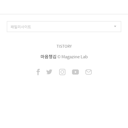
TISTORY
마음챙김
© Magazine Lab