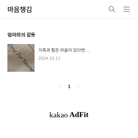
마음챙김
검
메
색
뉴
엄마와의 갈등
가족과 힘든 마음이 있다면....
2024.10.11
페
1
이
징